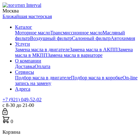
Москва
Ближайшая мастерская
Каталог
Моторное масло
Трансмиссионное масло
Масляный
фильтр
Воздушный фильтр
Салонный фильтр
Автохимия
Услуги
Замена масла в двигателе
Замена масла в АКПП
Замена
масла в МКПП
Замена масла в вариаторе
О компании
Доставка
Оплата
Сервисы
Подбор масла в двигателе
Подбор масла в коробке
On-line
запись на замену
Адреса
+7 (921) 049-52-02
с 8-30 до 21-00
0
Корзина