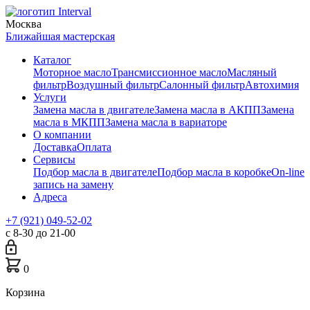
Москва
Ближайшая мастерская
Каталог
Моторное масло
Трансмиссионное масло
Масляный
фильтр
Воздушный фильтр
Салонный фильтр
Автохимия
Услуги
Замена масла в двигателе
Замена масла в АКПП
Замена
масла в МКПП
Замена масла в вариаторе
О компании
Доставка
Оплата
Сервисы
Подбор масла в двигателе
Подбор масла в коробке
On-line
запись на замену
Адреса
+7 (921) 049-52-02
с 8-30 до 21-00
0
Корзина