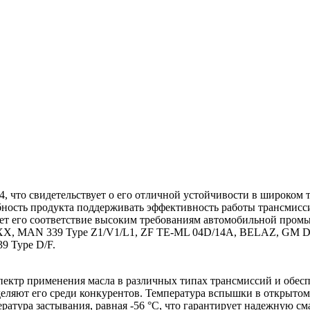
4, что свидетельствует о его отличной устойчивости в широком 
обность продукта поддерживать эффективность работы трансмис
дает его соответствие высоким требованиям автомобильной пром
, MAN 339 Type Z1/V1/L1, ZF TE-ML 04D/14A, BELAZ, GM Dexron
9 Type D/F.
ектр применения масла в различных типах трансмиссий и обес
еляют его среди конкурентов. Температура вспышки в открытом 
ратура застывания, равная -56 °C, что гарантирует надежную с