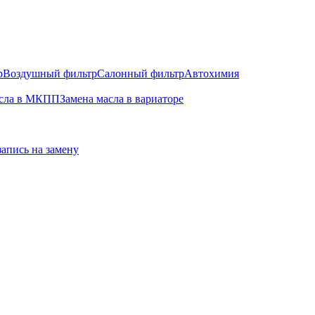
р
Воздушный фильтр
Салонный фильтр
Автохимия
асла в МКПП
Замена масла в вариаторе
запись на замену