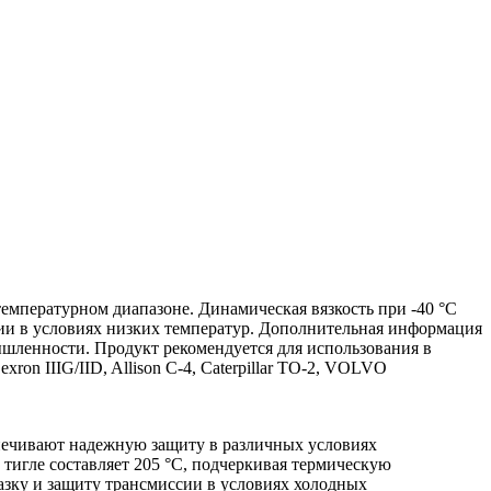
температурном диапазоне. Динамическая вязкость при -40 °C
сии в условиях низких температур. Дополнительная информация
ышленности. Продукт рекомендуется для использования в
 IIIG/IID, Allison C-4, Caterpillar TO-2, VOLVO
печивают надежную защиту в различных условиях
тигле составляет 205 °C, подчеркивая термическую
мазку и защиту трансмиссии в условиях холодных