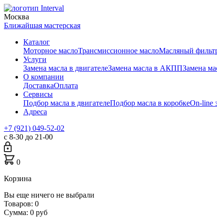
Москва
Ближайшая мастерская
Каталог
Моторное масло
Трансмиссионное масло
Масляный фильт
Услуги
Замена масла в двигателе
Замена масла в АКПП
Замена м
О компании
Доставка
Оплата
Сервисы
Подбор масла в двигателе
Подбор масла в коробке
On-line 
Адреса
+7 (921) 049-52-02
с 8-30 до 21-00
0
Корзина
Вы еще ничего не выбрали
Товаров:
0
Сумма:
0
руб