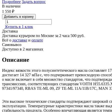
Подробнее
Задать вопрос
В наличии
1 550
₽
Добавить в корзину
Купить в 1 клик
Доставка
Доставка курьером по Москве за 2 часа
500 руб.
Всё о
доставке
и
оплате
Самовывоз
Доступно в 2 магазинах
Описание
Индекс вязкости этого полусинтетического масла составляет 17
достигает 14 327 мПа∙с, что подчеркивает превосходную спос
о масле включает в себя множество стандартов, что подтверж
трансмиссиях, соответствующих стандартам VOITH H55.6335.XX
97341/97340, RBAS TE-ML 09, ZF TE-ML 11A/11B/17C, MAN 33
Эти высокие технические стандарты подтверждают широкий сп
эксплуатации. Температурные характеристики масла также выд
стабильность продукта. Особенно впечатляющая является темпе