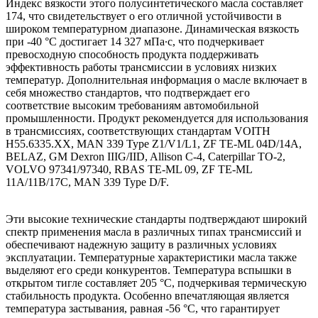
Индекс вязкости этого полусинтетического масла составляет
174, что свидетельствует о его отличной устойчивости в
широком температурном диапазоне. Динамическая вязкость
при -40 °C достигает 14 327 мПа∙с, что подчеркивает
превосходную способность продукта поддерживать
эффективность работы трансмиссии в условиях низких
температур. Дополнительная информация о масле включает в
себя множество стандартов, что подтверждает его
соответствие высоким требованиям автомобильной
промышленности. Продукт рекомендуется для использования
в трансмиссиях, соответствующих стандартам VOITH
H55.6335.XX, MAN 339 Type Z1/V1/L1, ZF TE-ML 04D/14A,
BELAZ, GM Dexron IIIG/IID, Allison C-4, Caterpillar TO-2,
VOLVO 97341/97340, RBAS TE-ML 09, ZF TE-ML
11A/11B/17C, MAN 339 Type D/F.
Эти высокие технические стандарты подтверждают широкий
спектр применения масла в различных типах трансмиссий и
обеспечивают надежную защиту в различных условиях
эксплуатации. Температурные характеристики масла также
выделяют его среди конкурентов. Температура вспышки в
открытом тигле составляет 205 °C, подчеркивая термическую
стабильность продукта. Особенно впечатляющая является
температура застывания, равная -56 °C, что гарантирует