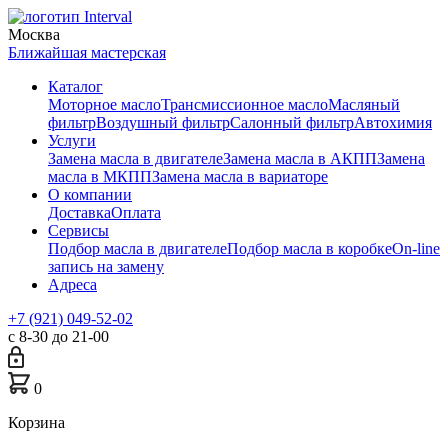
Москва
Ближайшая мастерская
Каталог
Моторное масло
Трансмиссионное масло
Масляный
фильтр
Воздушный фильтр
Салонный фильтр
Автохимия
Услуги
Замена масла в двигателе
Замена масла в АКПП
Замена
масла в МКПП
Замена масла в вариаторе
О компании
Доставка
Оплата
Сервисы
Подбор масла в двигателе
Подбор масла в коробке
On-line
запись на замену
Адреса
+7 (921) 049-52-02
с 8-30 до 21-00
0
Корзина