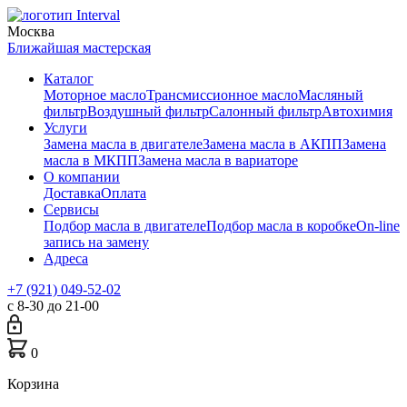
Москва
Ближайшая мастерская
Каталог
Моторное масло
Трансмиссионное масло
Масляный
фильтр
Воздушный фильтр
Салонный фильтр
Автохимия
Услуги
Замена масла в двигателе
Замена масла в АКПП
Замена
масла в МКПП
Замена масла в вариаторе
О компании
Доставка
Оплата
Сервисы
Подбор масла в двигателе
Подбор масла в коробке
On-line
запись на замену
Адреса
+7 (921) 049-52-02
с 8-30 до 21-00
0
Корзина