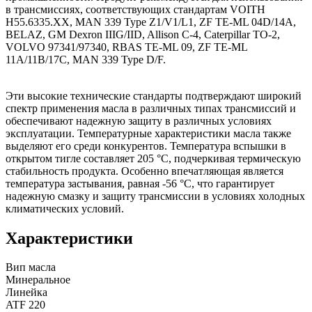
в трансмиссиях, соответствующих стандартам VOITH
H55.6335.XX, MAN 339 Type Z1/V1/L1, ZF TE-ML 04D/14A,
BELAZ, GM Dexron IIIG/IID, Allison C-4, Caterpillar TO-2,
VOLVO 97341/97340, RBAS TE-ML 09, ZF TE-ML
11A/11B/17C, MAN 339 Type D/F.
Эти высокие технические стандарты подтверждают широкий
спектр применения масла в различных типах трансмиссий и
обеспечивают надежную защиту в различных условиях
эксплуатации. Температурные характеристики масла также
выделяют его среди конкурентов. Температура вспышки в
открытом тигле составляет 205 °C, подчеркивая термическую
стабильность продукта. Особенно впечатляющая является
температура застывания, равная -56 °C, что гарантирует
надежную смазку и защиту трансмиссии в условиях холодных
климатических условий.
Характеристики
Вип масла
Минеральное
Линейка
ATF 220