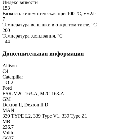
Индекс вязкости
153
Вязкость кинематическая при 100 °С, мм2/с
7
Температура вспышки в открытом тигле, °С
200
Температура застывания, °С
–44
Дополнительная информация
Allison
C4
Caterpillar
TO-2
Ford
ESR-M2C 163-A, M2C 163-A
GM
Dexron II, Dexron II D
MAN
339 TYPE L2, 339 Type V1, 339 Type Z1
MB
236.7
Voith
G607