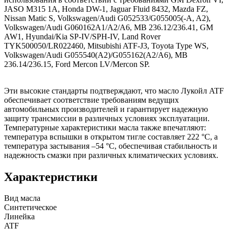
JASO M315 1A, Honda DW-1, Jaguar Fluid 8432, Mazda FZ,
Nissan Matic S, Volkswagen/Audi G052533/G055005(-A, A2),
Volkswagen/Audi G060162A1/A2/A6, MB 236.12/236.41, GM
AW1, Hyundai/Kia SP-IV/SPH-IV, Land Rover
TYK500050/LR022460, Mitsubishi ATF-J3, Toyota Type WS,
Volkswagen/Audi G055540(A2)/G055162(A2/A6), MB
236.14/236.15, Ford Mercon LV/Mercon SP.
Эти высокие стандарты подтверждают, что масло Лукойл ATF
обеспечивает соответствие требованиям ведущих
автомобильных производителей и гарантирует надежную
защиту трансмиссии в различных условиях эксплуатации.
Температурные характеристики масла также впечатляют:
температура вспышки в открытом тигле составляет 222 °C, а
температура застывания –54 °C, обеспечивая стабильность и
надежность смазки при различных климатических условиях.
Характеристики
Вид масла
Синтетическое
Линейка
ATF