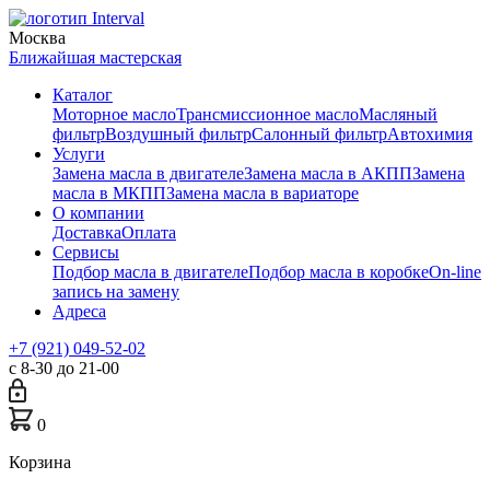
Москва
Ближайшая мастерская
Каталог
Моторное масло
Трансмиссионное масло
Масляный
фильтр
Воздушный фильтр
Салонный фильтр
Автохимия
Услуги
Замена масла в двигателе
Замена масла в АКПП
Замена
масла в МКПП
Замена масла в вариаторе
О компании
Доставка
Оплата
Сервисы
Подбор масла в двигателе
Подбор масла в коробке
On-line
запись на замену
Адреса
+7 (921) 049-52-02
с 8-30 до 21-00
0
Корзина