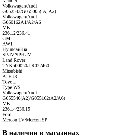
Matic S
Volkswagen/Audi
G052533/G055005(-A, A2)
Volkswagen/Audi
G060162A1/A2/A6
MB
236.12/236.41
GM
AW1
Hyundai/Kia
SP-IV/SPH-IV
Land Rover
TYK500050/LR022460
Mitsubishi
ATF-J3
Toyota
Type WS
Volkswagen/Audi
G055540(A2)/G055162(A2/A6)
MB
236.14/236.15
Ford
Mercon LV/Mercon SP
В наличии в магазинах