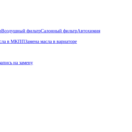
р
Воздушный фильтр
Салонный фильтр
Автохимия
асла в МКПП
Замена масла в вариаторе
запись на замену