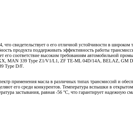
4, что свидетельствует о его отличной устойчивости в широком 
обность продукта поддерживать эффективность работы трансмис
дает его соответствие высоким требованиям автомобильной пром
, MAN 339 Type Z1/V1/L1, ZF TE-ML 04D/14A, BELAZ, GM Dexron
9 Type D/F.
ектр применения масла в различных типах трансмиссий и обес
еляют его среди конкурентов. Температура вспышки в открытом 
ратура застывания, равная -56 °C, что гарантирует надежную с