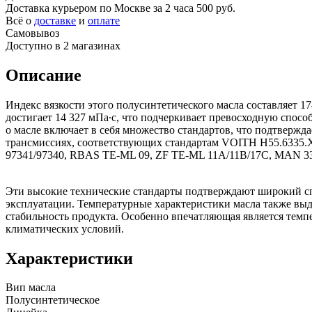
Доставка курьером по Москве за 2 часа
500 руб.
Всё о
доставке
и
оплате
Самовывоз
Доступно в 2 магазинах
Описание
Индекс вязкости этого полусинтетического масла составляет 17
достигает 14 327 мПа∙с, что подчеркивает превосходную спос
о масле включает в себя множество стандартов, что подтверж
трансмиссиях, соответствующих стандартам VOITH H55.6335.XX
97341/97340, RBAS TE-ML 09, ZF TE-ML 11A/11B/17C, MAN 33
Эти высокие технические стандарты подтверждают широкий сп
эксплуатации. Температурные характеристики масла также выд
стабильность продукта. Особенно впечатляющая является темпе
климатических условий.
Характеристики
Вип масла
Полусинтетическое