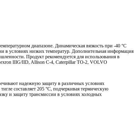
температурном диапазоне. Динамическая вязкость при -40 °C
сии в условиях низких температур. Дополнительная информация
ышленности. Продукт рекомендуется для использования в
 IIIG/IID, Allison C-4, Caterpillar TO-2, VOLVO
печивают надежную защиту в различных условиях
тигле составляет 205 °C, подчеркивая термическую
мазку и защиту трансмиссии в условиях холодных