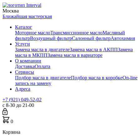
Москва
Ближайшая мастерская
Каталог
Моторное масло
Трансмиссионное масло
Масляный
фильтр
Воздушный фильтр
Салонный фильтр
Автохимия
Услуги
Замена масла в двигателе
Замена масла в АКПП
Замена
масла в МКПП
Замена масла в вариаторе
О компании
Доставка
Оплата
Сервисы
Подбор масла в двигателе
Подбор масла в коробке
On-line
запись на замену
Адреса
+7 (921) 049-52-02
с 8-30 до 21-00
0
Корзина