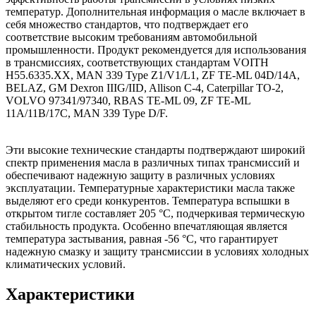
температур. Дополнительная информация о масле включает в
себя множество стандартов, что подтверждает его
соответствие высоким требованиям автомобильной
промышленности. Продукт рекомендуется для использования
в трансмиссиях, соответствующих стандартам VOITH
H55.6335.XX, MAN 339 Type Z1/V1/L1, ZF TE-ML 04D/14A,
BELAZ, GM Dexron IIIG/IID, Allison C-4, Caterpillar TO-2,
VOLVO 97341/97340, RBAS TE-ML 09, ZF TE-ML
11A/11B/17C, MAN 339 Type D/F.
Эти высокие технические стандарты подтверждают широкий
спектр применения масла в различных типах трансмиссий и
обеспечивают надежную защиту в различных условиях
эксплуатации. Температурные характеристики масла также
выделяют его среди конкурентов. Температура вспышки в
открытом тигле составляет 205 °C, подчеркивая термическую
стабильность продукта. Особенно впечатляющая является
температура застывания, равная -56 °C, что гарантирует
надежную смазку и защиту трансмиссии в условиях холодных
климатических условий.
Характеристики