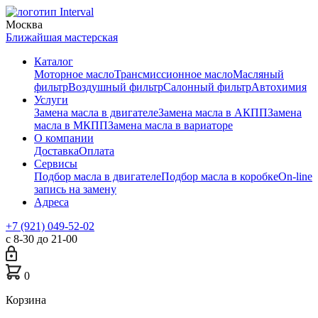
Москва
Ближайшая мастерская
Каталог
Моторное масло
Трансмиссионное масло
Масляный
фильтр
Воздушный фильтр
Салонный фильтр
Автохимия
Услуги
Замена масла в двигателе
Замена масла в АКПП
Замена
масла в МКПП
Замена масла в вариаторе
О компании
Доставка
Оплата
Сервисы
Подбор масла в двигателе
Подбор масла в коробке
On-line
запись на замену
Адреса
+7 (921) 049-52-02
с 8-30 до 21-00
0
Корзина