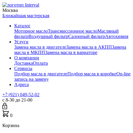
Москва
Ближайшая мастерская
Каталог
Моторное масло
Трансмиссионное масло
Масляный
фильтр
Воздушный фильтр
Салонный фильтр
Автохимия
Услуги
Замена масла в двигателе
Замена масла в АКПП
Замена
масла в МКПП
Замена масла в вариаторе
О компании
Доставка
Оплата
Сервисы
Подбор масла в двигателе
Подбор масла в коробке
On-line
запись на замену
Адреса
+7 (921) 049-52-02
с 8-30 до 21-00
0
Корзина