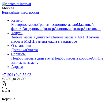
Москва
Ближайшая мастерская
Каталог
Моторное масло
Трансмиссионное масло
Масляный
фильтр
Воздушный фильтр
Салонный фильтр
Автохимия
Услуги
Замена масла в двигателе
Замена масла в АКПП
Замена
масла в МКПП
Замена масла в вариаторе
О компании
Доставка
Оплата
Сервисы
Подбор масла в двигателе
Подбор масла в коробке
On-line
запись на замену
Адреса
+7 (921) 049-52-02
с 8-30 до 21-00
0
Корзина