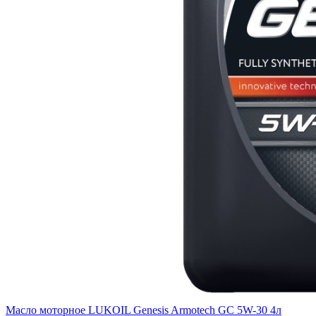
Масло моторное LUKOIL Genesis Armotech GC 5W-30 4л