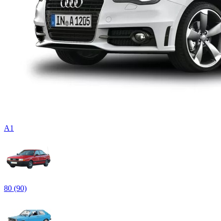
A1
80 (90)