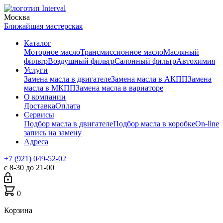
Москва
Ближайшая мастерская
Каталог
Моторное масло
Трансмиссионное масло
Масляный
фильтр
Воздушный фильтр
Салонный фильтр
Автохимия
Услуги
Замена масла в двигателе
Замена масла в АКПП
Замена
масла в МКПП
Замена масла в вариаторе
О компании
Доставка
Оплата
Сервисы
Подбор масла в двигателе
Подбор масла в коробке
On-line
запись на замену
Адреса
+7 (921) 049-52-02
с 8-30 до 21-00
0
Корзина