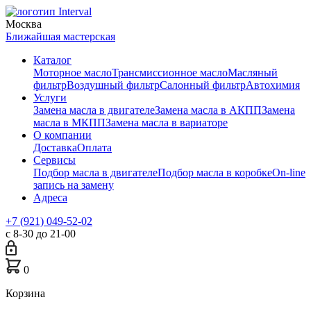
Москва
Ближайшая мастерская
Каталог
Моторное масло
Трансмиссионное масло
Масляный
фильтр
Воздушный фильтр
Салонный фильтр
Автохимия
Услуги
Замена масла в двигателе
Замена масла в АКПП
Замена
масла в МКПП
Замена масла в вариаторе
О компании
Доставка
Оплата
Сервисы
Подбор масла в двигателе
Подбор масла в коробке
On-line
запись на замену
Адреса
+7 (921) 049-52-02
с 8-30 до 21-00
0
Корзина