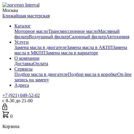
Москва
Ближайшая мастерская
Каталог
Моторное масло
Трансмиссионное масло
Масляный
фильтр
Воздушный фильтр
Салонный фильтр
Автохимия
Услуги
Замена масла в двигателе
Замена масла в АКПП
Замена
масла в МКПП
Замена масла в вариаторе
О компании
Доставка
Оплата
Сервисы
Подбор масла в двигателе
Подбор масла в коробке
On-line
запись на замену
Адреса
+7 (921) 049-52-02
с 8-30 до 21-00
0
Корзина