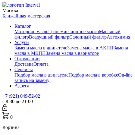
Москва
Ближайшая мастерская
Каталог
Моторное масло
Трансмиссионное масло
Масляный
фильтр
Воздушный фильтр
Салонный фильтр
Автохимия
Услуги
Замена масла в двигателе
Замена масла в АКПП
Замена
масла в МКПП
Замена масла в вариаторе
О компании
Доставка
Оплата
Сервисы
Подбор масла в двигателе
Подбор масла в коробке
On-line
запись на замену
Адреса
+7 (921) 049-52-02
с 8-30 до 21-00
0
Корзина