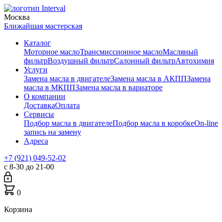
Москва
Ближайшая мастерская
Каталог
Моторное масло
Трансмиссионное масло
Масляный
фильтр
Воздушный фильтр
Салонный фильтр
Автохимия
Услуги
Замена масла в двигателе
Замена масла в АКПП
Замена
масла в МКПП
Замена масла в вариаторе
О компании
Доставка
Оплата
Сервисы
Подбор масла в двигателе
Подбор масла в коробке
On-line
запись на замену
Адреса
+7 (921) 049-52-02
с 8-30 до 21-00
0
Корзина