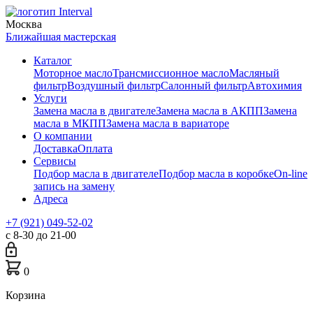
Москва
Ближайшая мастерская
Каталог
Моторное масло
Трансмиссионное масло
Масляный
фильтр
Воздушный фильтр
Салонный фильтр
Автохимия
Услуги
Замена масла в двигателе
Замена масла в АКПП
Замена
масла в МКПП
Замена масла в вариаторе
О компании
Доставка
Оплата
Сервисы
Подбор масла в двигателе
Подбор масла в коробке
On-line
запись на замену
Адреса
+7 (921) 049-52-02
с 8-30 до 21-00
0
Корзина