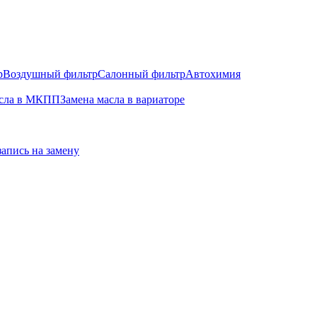
р
Воздушный фильтр
Салонный фильтр
Автохимия
асла в МКПП
Замена масла в вариаторе
запись на замену