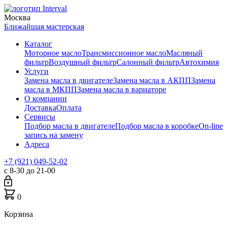
Москва
Ближайшая мастерская
Каталог
Моторное масло
Трансмиссионное масло
Масляный
фильтр
Воздушный фильтр
Салонный фильтр
Автохимия
Услуги
Замена масла в двигателе
Замена масла в АКПП
Замена
масла в МКПП
Замена масла в вариаторе
О компании
Доставка
Оплата
Сервисы
Подбор масла в двигателе
Подбор масла в коробке
On-line
запись на замену
Адреса
+7 (921) 049-52-02
с 8-30 до 21-00
0
Корзина