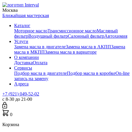
Москва
Ближайшая мастерская
Каталог
Моторное масло
Трансмиссионное масло
Масляный
фильтр
Воздушный фильтр
Салонный фильтр
Автохимия
Услуги
Замена масла в двигателе
Замена масла в АКПП
Замена
масла в МКПП
Замена масла в вариаторе
О компании
Доставка
Оплата
Сервисы
Подбор масла в двигателе
Подбор масла в коробке
On-line
запись на замену
Адреса
+7 (921) 049-52-02
с 8-30 до 21-00
0
Корзина