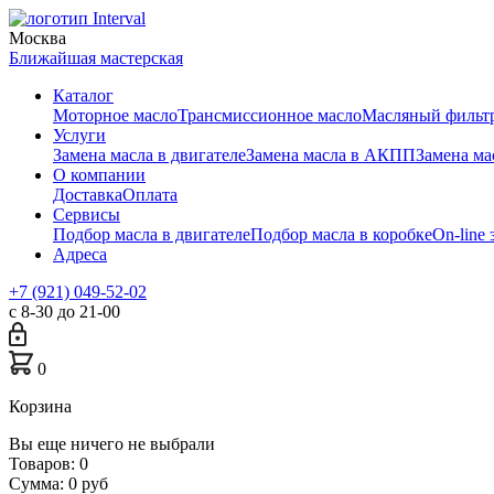
Москва
Ближайшая мастерская
Каталог
Моторное масло
Трансмиссионное масло
Масляный фильт
Услуги
Замена масла в двигателе
Замена масла в АКПП
Замена м
О компании
Доставка
Оплата
Сервисы
Подбор масла в двигателе
Подбор масла в коробке
On-line 
Адреса
+7 (921) 049-52-02
с 8-30 до 21-00
0
Корзина
Вы еще ничего не выбрали
Товаров:
0
Сумма:
0
руб