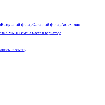
р
Воздушный фильтр
Салонный фильтр
Автохимия
асла в МКПП
Замена масла в вариаторе
запись на замену