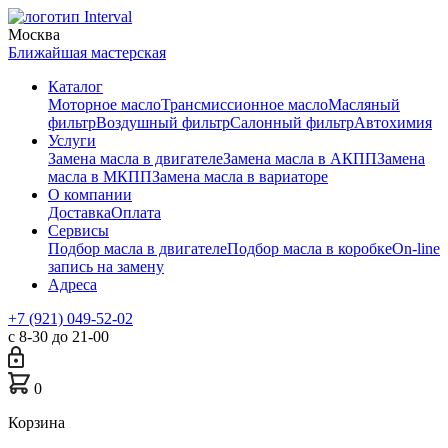
Москва
Ближайшая мастерская
Каталог
Моторное масло
Трансмиссионное масло
Масляный
фильтр
Воздушный фильтр
Салонный фильтр
Автохимия
Услуги
Замена масла в двигателе
Замена масла в АКПП
Замена
масла в МКПП
Замена масла в вариаторе
О компании
Доставка
Оплата
Сервисы
Подбор масла в двигателе
Подбор масла в коробке
On-line
запись на замену
Адреса
+7 (921) 049-52-02
с 8-30 до 21-00
0
Корзина