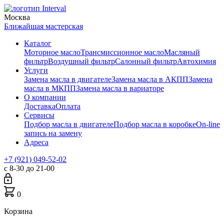
Москва
Ближайшая мастерская
Каталог
Моторное масло
Трансмиссионное масло
Масляный
фильтр
Воздушный фильтр
Салонный фильтр
Автохимия
Услуги
Замена масла в двигателе
Замена масла в АКПП
Замена
масла в МКПП
Замена масла в вариаторе
О компании
Доставка
Оплата
Сервисы
Подбор масла в двигателе
Подбор масла в коробке
On-line
запись на замену
Адреса
+7 (921) 049-52-02
с 8-30 до 21-00
0
Корзина