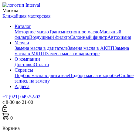
Москва
Ближайшая мастерская
Каталог
Моторное масло
Трансмиссионное масло
Масляный
фильтр
Воздушный фильтр
Салонный фильтр
Автохимия
Услуги
Замена масла в двигателе
Замена масла в АКПП
Замена
масла в МКПП
Замена масла в вариаторе
О компании
Доставка
Оплата
Сервисы
Подбор масла в двигателе
Подбор масла в коробке
On-line
запись на замену
Адреса
+7 (921) 049-52-02
с 8-30 до 21-00
0
Корзина