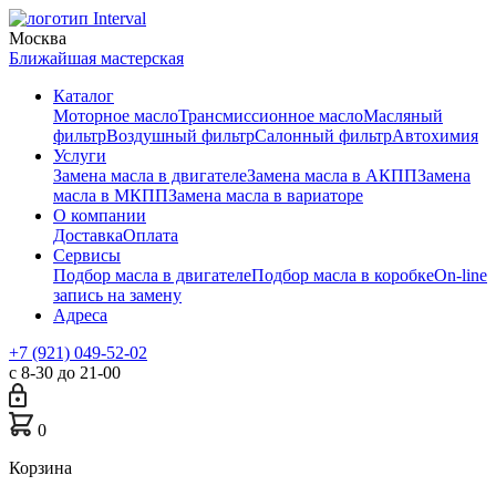
Москва
Ближайшая мастерская
Каталог
Моторное масло
Трансмиссионное масло
Масляный
фильтр
Воздушный фильтр
Салонный фильтр
Автохимия
Услуги
Замена масла в двигателе
Замена масла в АКПП
Замена
масла в МКПП
Замена масла в вариаторе
О компании
Доставка
Оплата
Сервисы
Подбор масла в двигателе
Подбор масла в коробке
On-line
запись на замену
Адреса
+7 (921) 049-52-02
с 8-30 до 21-00
0
Корзина