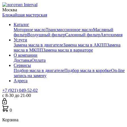
Москва
Ближайшая мастерская
Каталог
Моторное масло
Трансмиссионное масло
Масляный
фильтр
Воздушный фильтр
Салонный фильтр
Автохимия
Услуги
Замена масла в двигателе
Замена масла в АКПП
Замена
масла в МКПП
Замена масла в вариаторе
О компании
Доставка
Оплата
Сервисы
Подбор масла в двигателе
Подбор масла в коробке
On-line
запись на замену
Адреса
+7 (921) 049-52-02
с 8-30 до 21-00
0
Корзина