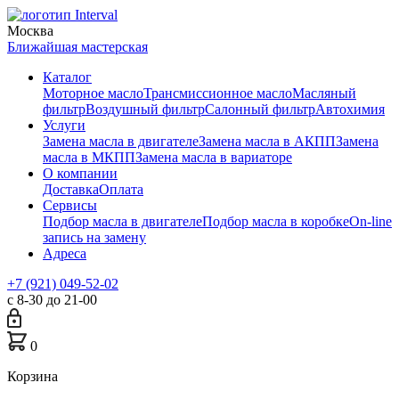
Москва
Ближайшая мастерская
Каталог
Моторное масло
Трансмиссионное масло
Масляный
фильтр
Воздушный фильтр
Салонный фильтр
Автохимия
Услуги
Замена масла в двигателе
Замена масла в АКПП
Замена
масла в МКПП
Замена масла в вариаторе
О компании
Доставка
Оплата
Сервисы
Подбор масла в двигателе
Подбор масла в коробке
On-line
запись на замену
Адреса
+7 (921) 049-52-02
с 8-30 до 21-00
0
Корзина