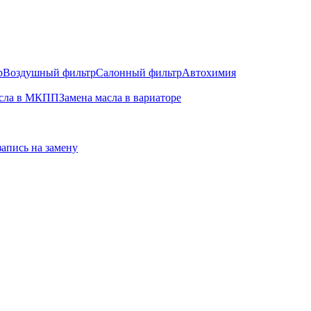
р
Воздушный фильтр
Салонный фильтр
Автохимия
асла в МКПП
Замена масла в вариаторе
запись на замену