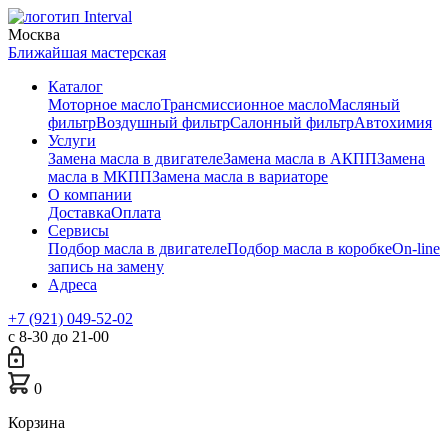
Москва
Ближайшая мастерская
Каталог
Моторное масло
Трансмиссионное масло
Масляный
фильтр
Воздушный фильтр
Салонный фильтр
Автохимия
Услуги
Замена масла в двигателе
Замена масла в АКПП
Замена
масла в МКПП
Замена масла в вариаторе
О компании
Доставка
Оплата
Сервисы
Подбор масла в двигателе
Подбор масла в коробке
On-line
запись на замену
Адреса
+7 (921) 049-52-02
с 8-30 до 21-00
0
Корзина