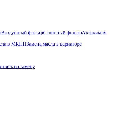
р
Воздушный фильтр
Салонный фильтр
Автохимия
асла в МКПП
Замена масла в вариаторе
запись на замену