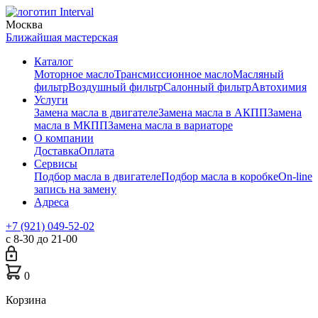
Москва
Ближайшая мастерская
Каталог
Моторное масло
Трансмиссионное масло
Масляный
фильтр
Воздушный фильтр
Салонный фильтр
Автохимия
Услуги
Замена масла в двигателе
Замена масла в АКПП
Замена
масла в МКПП
Замена масла в вариаторе
О компании
Доставка
Оплата
Сервисы
Подбор масла в двигателе
Подбор масла в коробке
On-line
запись на замену
Адреса
+7 (921) 049-52-02
с 8-30 до 21-00
0
Корзина